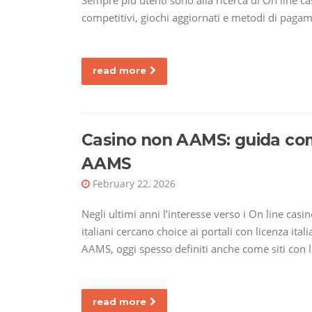
Sempre più utenti sono alla ricerca di On line 
competitivi, giochi aggiornati e metodi di paga
read more
Casino non AAMS: guida comp
AAMS
February 22, 2026
Negli ultimi anni l’interesse verso i On line cas
italiani cercano choice ai portali con licenza ita
AAMS, oggi spesso definiti anche come siti con l
read more