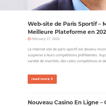
Web-site de Paris Sportif – 
Meilleure Plateforme en 20
February 27, 2026
Le internet site de paris sportif est devenu inc
suspense à leurs compétitions préfileérées. Aujo
variété de marchés, des cotes compétitives et de
read more
Nouveau Casino En Ligne – 