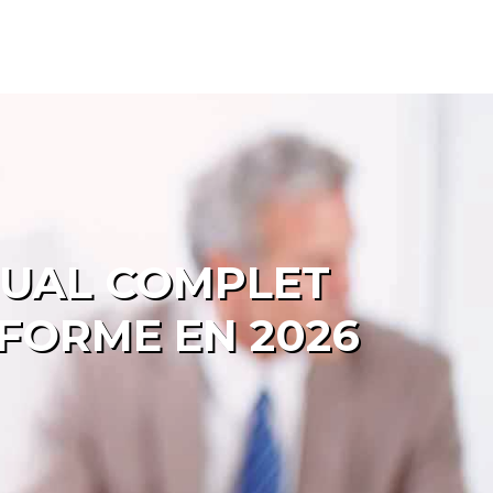
ANUAL COMPLET
EFORME EN 2026