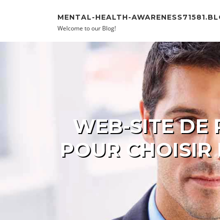
Skip to content
MENTAL-HEALTH-AWARENESS71581.B
Welcome to our Blog!
WEB-SITE DE 
POUR CHOISIR 